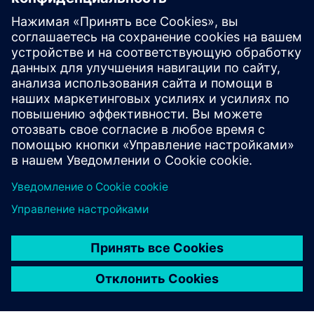
питания решает HyperLynx?
В чем разница между
анализом постоянного и
переменного тока в
HyperLynx PI?