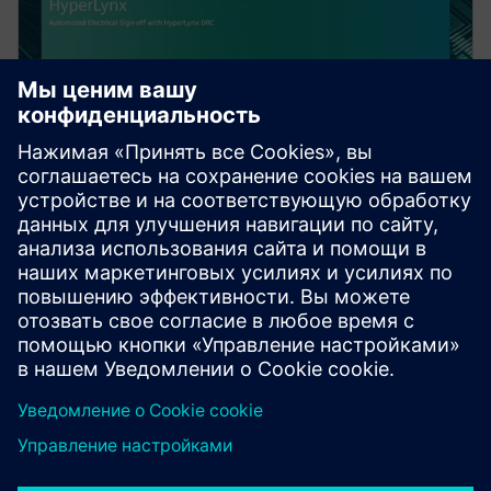
WEBINAR
Automated Electrical Sign-off
with HyperLynx DRC
Achieving electrical signoff has become a critical part
of the PCB design process. Yet, manual signoff is
time-consuming, error-prone, and requires ex