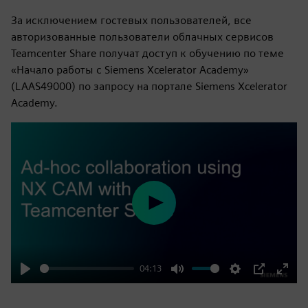
За исключением гостевых пользователей, все
авторизованные пользователи облачных сервисов
Teamcenter Share получат доступ к обучению по теме
«Начало работы с Siemens Xcelerator Academy»
(LAAS49000) по запросу на портале Siemens Xcelerator
Academy.
Play
04:13
Play
Mute
Settings
PIP
Enter
fulls