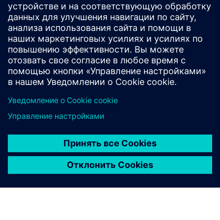
Акция не направлена на потребителей.
ООО «Сименс», ул. Жупнича 11, 03-821 Варшава | Тел.
+48 22 870 9000 | Окружной суд столицы Варшавы, 14-
й коммерческий отдел Национального судебного
реестра, KRS 0000031854, уставный капитал: 96 831
415,00 злотых, налоговый номер (NIP): 526-03-02-870