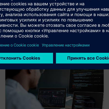
Приложение Veloce Power
Приложение Veloce Power предлагает
профилирование питания, генерацию данных
для электроинструментов и проверку с учетом
энергопотребления с использованием
унифицированного формата питания (UPF) на
уровне SoC.