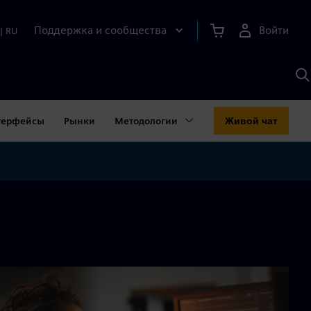
Поддержка и сообщества
Войти
|
RU
П
п
И
S
терфейсы
Рынки
Методологии
Живой чат