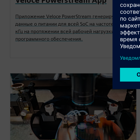
Veloce Powerstream App
Приложение Veloce PowerStream генерирует
данные о питании для всей SoC на частоте сотен
кГц на протяжении всей рабочей нагрузки
программного обеспечения.