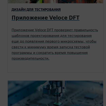
ДИЗАЙН ДЛЯ ТЕСТИРОВАНИЯ
Приложение Veloce DFT
Приложение Veloce DFT проверяет правильность
шаблонов проектирования для тестирования
еще до появления первого микросхемы, чтобы
свести к минимуму время запуска тестовой
программы и сократить время повышения
производительности.