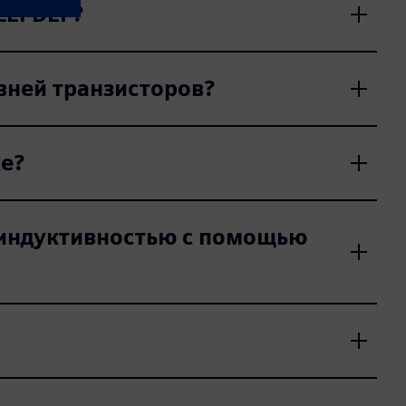
 LEFDEF?
вней транзисторов?
ке?
 индуктивностью с помощью