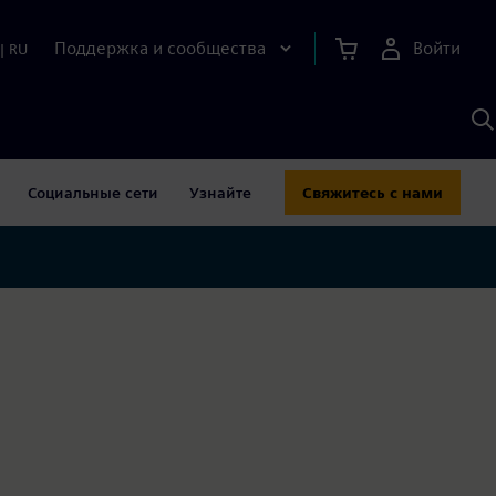
Поддержка и сообщества
Войти
|
RU
П
п
И
S
Социальные сети
Узнайте
Свяжитесь с нами