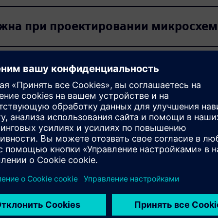
ажна при проектировании микросхем
а правилах?
ванный на правилах, или инструмент
Act и калибром XRC?