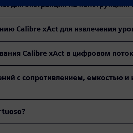
Act для экстракции на конструкциях
нию Calibre xAct для извлечения уро
вания Calibre xAct в цифровом пото
ений с сопротивлением, емкостью и
rtuoso?