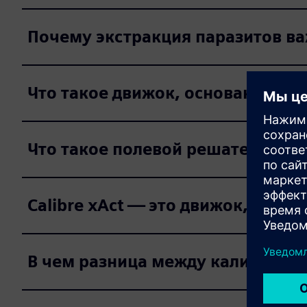
Почему экстракция паразитов в
Что такое движок, основанный н
Что такое полевой решатель?
Calibre xAct — это движок, осно
В чем разница между калибром x