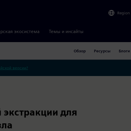
Region
рская экосистема
Темы и инсайты
Обзор
Ресурсы
Блоги
ийской версии?
 экстракции для
зла