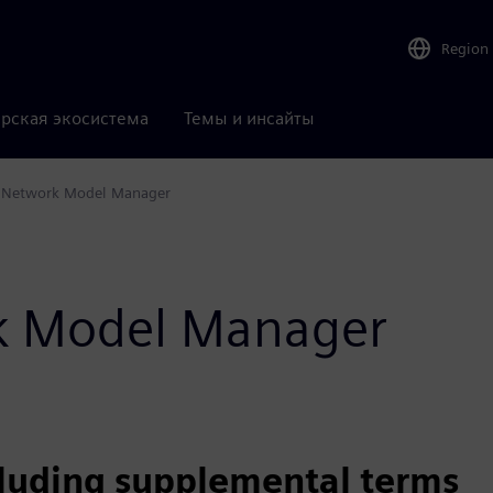
Region
рская экосистема
Темы и инсайты
Network Model Manager
rk Model Manager
cluding supplemental terms