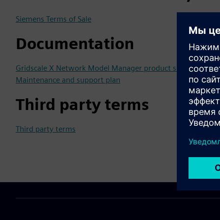
Siemens Terms of Sale
Documentation
Gridscale X Network Model Manager product sheet
Maintenance and support plan
Third party terms
Third party terms