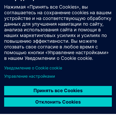
фертильности 4,2
С помощью партнеров по проекту по консорциуму
будет спроектирована, разработана и функционально
протестирована модульная производственная
установка для водородных электролизеров в
диапазоне гигаватт.
Получите больше информации