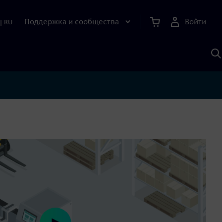
Поддержка и сообщества
Войти
|
RU
П
п
И
S