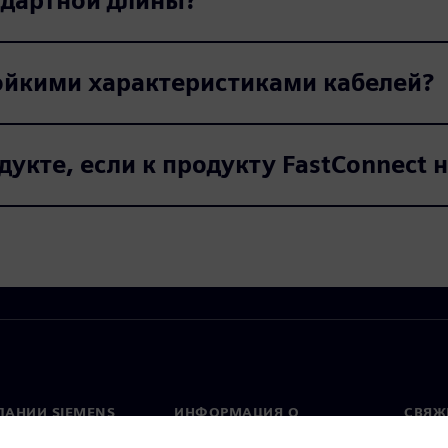
ндартной длины?
ойкими характеристиками кабелей?
укте, если к продукту FastConnect 
ПАНИИ SIEMENS
ИНФОРМАЦИЯ О
СВЯЖ
КОМПАНИИ