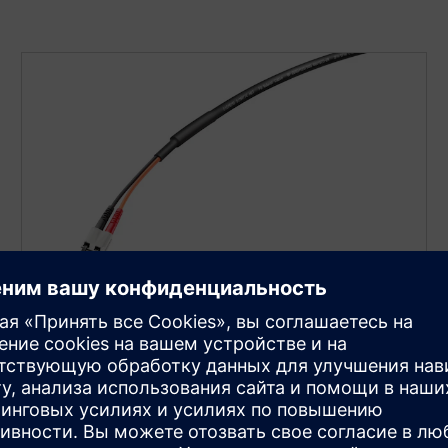
Оптоволоконные кабели и
разъемы
Наш портфель оптоволоконных кабелей из
стекла, POF и PCF предлагает широкий спектр