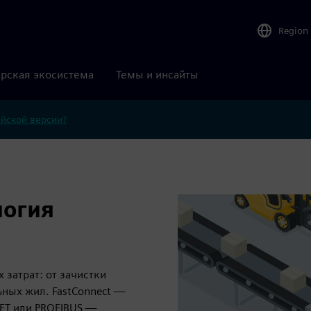
Region
рская экосистема
Темы и инсайты
ийской версии?
логия
затрат: от зачистки
ных жил. FastConnect —
INET или PROFIBUS —