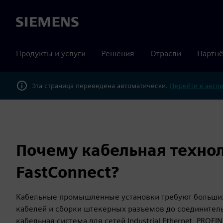
Siemens
Продукты и услуги
Решения
Отрасли
Партнё
Эта страница переведена автоматически.
Перейти к англ
Почему кабельная техно
FastConnect?
Кабельные промышленные установки требуют больших 
кабелей и сборки штекерных разъемов до соединитель
кабельная система для сетей Industrial Ethernet, PROF