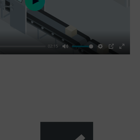
Play
02:15
Mute
Settings
PIP
Enter
fullscre