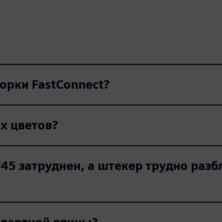
орки FastConnect?
х цветов?
5 затруднен, а штекер трудно разбл