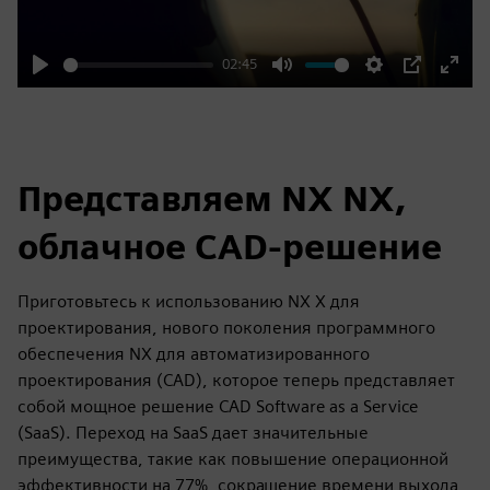
02:45
Play
Mute
Settings
PIP
Enter
fulls
Представляем NX NX,
облачное CAD-решение
Приготовьтесь к использованию NX X для
проектирования, нового поколения программного
обеспечения NX для автоматизированного
проектирования (CAD), которое теперь представляет
собой мощное решение CAD Software as a Service
(SaaS). Переход на SaaS дает значительные
преимущества, такие как повышение операционной
эффективности на 77%, сокращение времени выхода