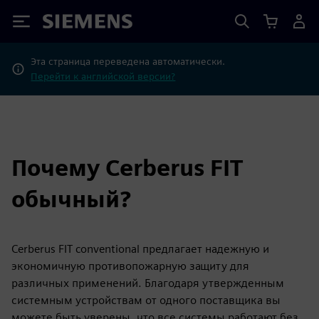
Siemens
Эта страница переведена автоматически.
Перейти к английской версии?
Почему Cerberus FIT
обычный?
Cerberus FIT conventional предлагает надежную и
экономичную противопожарную защиту для
различных применений. Благодаря утвержденным
системным устройствам от одного поставщика вы
можете быть уверены, что все системы работают без