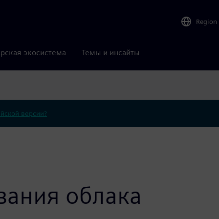
Region
рская экосистема
Темы и инсайты
ийской версии?
вания облака