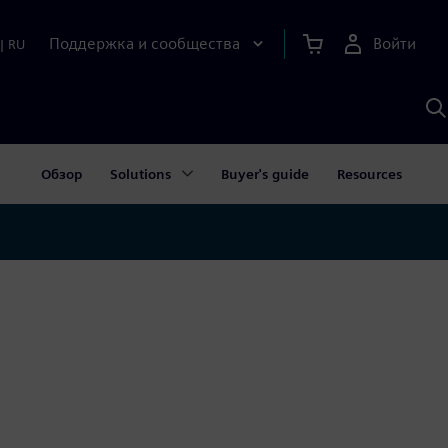
Поддержка и сообщества
Войти
|
RU
П
п
И
S
Обзор
Solutions
Buyer's guide
Resources