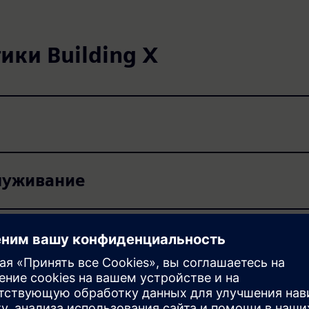
ики Building X
служивание