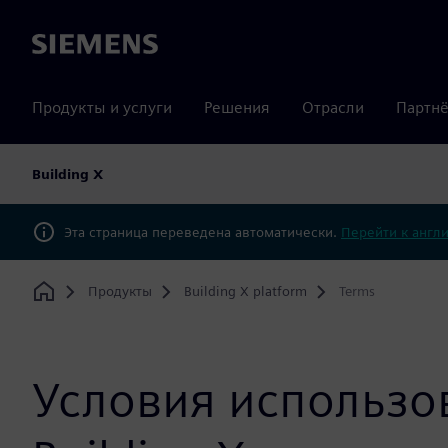
Siemens
Продукты и услуги
Решения
Отрасли
Партнё
Building X
Эта страница переведена автоматически.
Перейти к англ
Продукты
Building X platform
Terms
Home
Условия использо