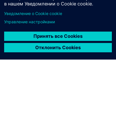
Продукты для защиты и
автоматизации
Защитные реле необходимы сетевым операторам,
поставщикам электроэнергии и промышленным
предприятиям во всех секторах. Уже более 100
лет Siemens предлагает инновационные защитные
реле и технологии SIPROTEC и Reyrolle.