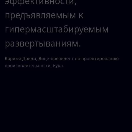
эффективности,
н
предъявляемым к
гипермасштабируемым
у
развертываниям.
з
Карима Дриди, Вице-президент по проектированию
производительности, Рука
Ф
ди