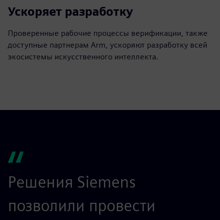
Ускоряет разработку
Проверенные рабочие процессы верификации, также
доступные партнерам Arm, ускоряют разработку всей
экосистемы искусственного интеллекта.
Решения Siemens
S
позволили провести