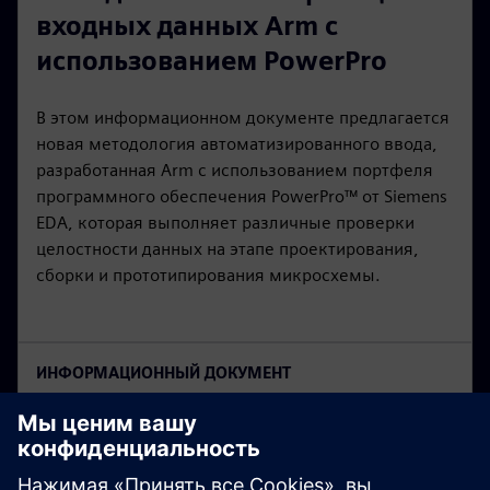
входных данных Arm с
использованием PowerPro
В этом информационном документе предлагается
новая методология автоматизированного ввода,
разработанная Arm с использованием портфеля
программного обеспечения PowerPro™ от Siemens
EDA, которая выполняет различные проверки
целостности данных на этапе проектирования,
сборки и прототипирования микросхемы.
ИНФОРМАЦИОННЫЙ ДОКУМЕНТ
Соответствие требованиям
предварительного кремния
для систем на базе ARM