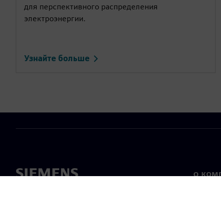
для перспективного распределения
электроэнергии.
Узнайте больше
О КОМ
О нас
Лидерс