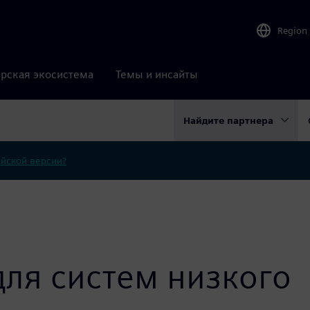
Region
рская экосистема
Темы и инсайты
Найдите партнера
ийской версии?
для систем низкого