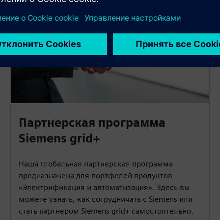
Партнерская программа
Siemens grid+
Наша глобальная партнерская программа
предназначена для портфелей продуктов
«Электрификация и автоматизация». Здесь вы
можете узнать, как сотрудничать с Siemens или
стать партнером Siemens grid+ самостоятельно.