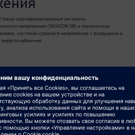
жения
не! Наши сертифицированные эксперты
низкого напряжения (SIVACON S8) и технических
ением, системах среднего напряжения с воздушной и
и энергоснабжения.