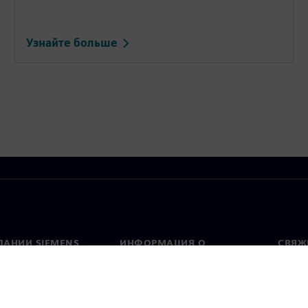
Узнайте больше
ПАНИИ SIEMENS
ИНФОРМАЦИЯ О
СВЯЖ
КОМПАНИИ
Конт
Компания
тво
Предс