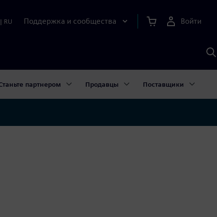
Поддержка и сообщества
Войти
|
RU
П
п
И
S
Станьте партнером
Продавцы
Поставщики