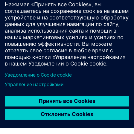
ПРИМЕР ИЗ ПРАКТИКИ
ebswien kläranlage & tierservice
Ges.m.b.H
Австрия
Крупнейший в Австрии проект по очистке сточных
вод использует энергию стоков для выработки
электричества и улучшения климатического
баланса Вены. Оператор применяет платформу
SIMIT для моделирования и настройки процессов