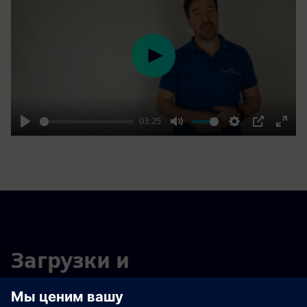
Play
03:25
Play
Mute
Settings
PIP
Enter
fulls
Загрузки и
дополнительная