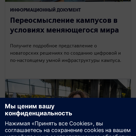
ИНФОРМАЦИОННЫЙ ДОКУМЕНТ
Переосмысление кампусов в
условиях меняющегося мира
Получите подробное представление о
новаторских решениях по созданию цифровой и
по-настоящему умной инфраструктуры кампуса.