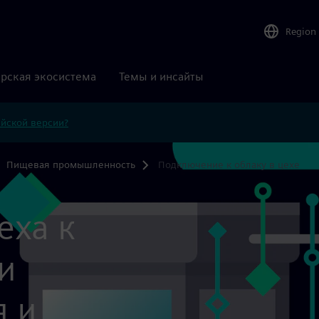
Region
рская экосистема
Темы и инсайты
ийской версии?
Пищевая промышленность
Подключение к облаку в цехе
еха к
и
я и