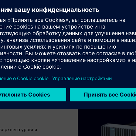
данных.
енными данными
т с несколькими типами
автоматизации и цехов.
 данные в гармоничные
чные системы, чтобы вы
верхнего уровня