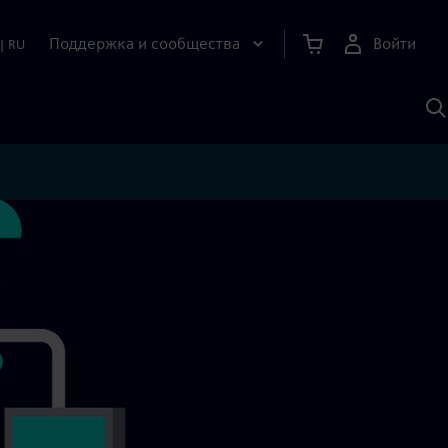
Поддержка и сообщества
Войти
|
RU
П
п
И
S