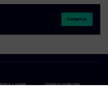
Contact us
ИТЕСЬ С НАМИ
ТРУДОУСТРОЙСТВО
актная информация
Вакансии
тавительства по
Открытые вакансии