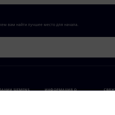
жем вам найти лучшее место для начала.
ПАНИИ SIEMENS
ИНФОРМАЦИЯ О
СВЯЖ
КОМПАНИИ
Конт
Компания
тво
Предс