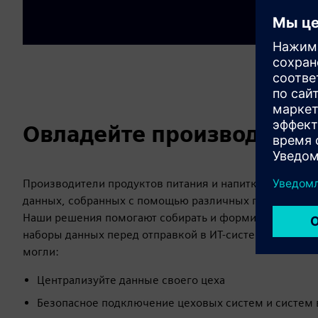
Овладейте производств
Производители продуктов питания и напитков работаю
данных, собранных с помощью различных протоколов 
Наши решения помогают собирать и формировать эти
наборы данных перед отправкой в ИТ-системы и обла
могли:
Централизуйте данные своего цеха
Безопасное подключение цеховых систем и систем 