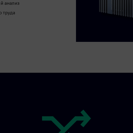
й анализ
о труда