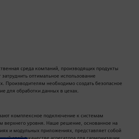
ственная среда компаний, производящих продукты
т затруднить оптимальное использование
х. Производителям необходимо создать безопасное
е для обработки данных в цехах.
вают комплексное подключение к системам
м верхнего уровня. Наше решение, основанное на
ях и модульных приложениях, представляет собой
ный слой в качестве агрегатора для гармонизации