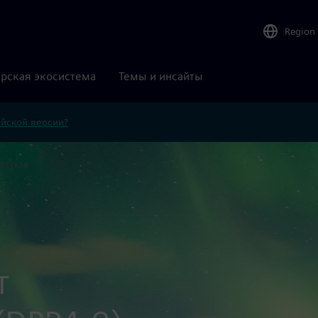
Region
рская экосистема
Темы и инсайты
ийской версии?
одукта
т