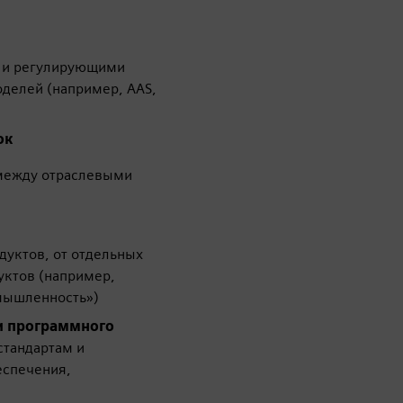
и и регулирующими
оделей (например, AAS,
ок
между отраслевыми
уктов, от отдельных
уктов (например,
мышленность»)
и программного
стандартам и
еспечения,