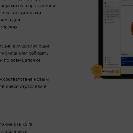
тнерами и на протяжении
ждена конкретными
ачена для
отраслях
грации в существующие
т компаниям собирать
и по всей цепочке
и соответствие новым
оявшиеся отраслевые
акие как ESPR,
е глобальные