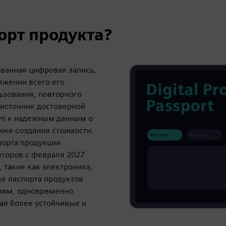
орт продукта?
ованная цифровая запись,
яжении всего его
льзования, повторного
 источник достоверной
уп к надежным данным о
очке создания стоимости.
порта продукции
яторов с февраля 2027
, такие как электроника,
ые паспорта продуктов
ниям, одновременно
ая более устойчивые и