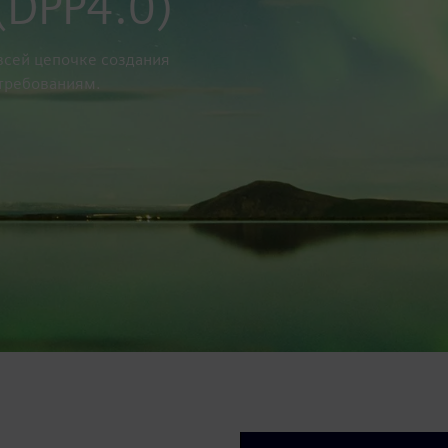
(DPP4.0)
всей цепочке создания
 требованиям.