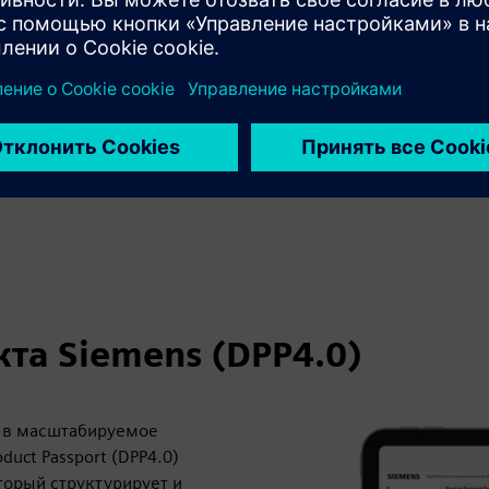
2028-2029
Экспансия в другие отрасли
Другие категории продуктов, такие как текстиль,
железо и сталь, электроника и многие другие, будут
вводить требования к цифровым паспортам
продуктов в рамках Ecodesign.
та Siemens (DPP4.0)
rt в масштабируемое
uct Passport (DPP4.0)
торый структурирует и