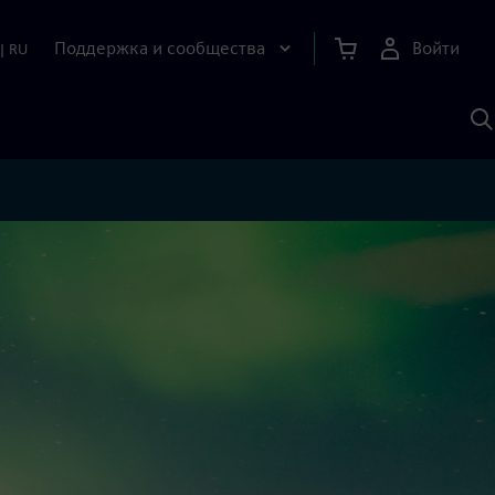
Поддержка и сообщества
Войти
|
RU
П
п
И
S