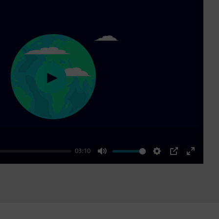
Play
03:10
Mute
Settings
PIP
Enter
fullscre