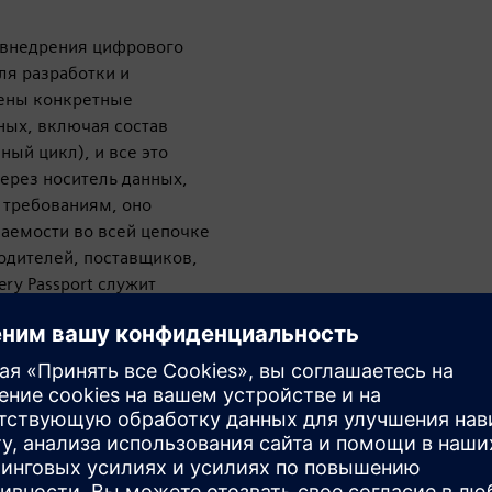
т внедрения цифрового
ля разработки и
лены конкретные
ных, включая состав
ный цикл), и все это
ерез носитель данных,
 требованиям, оно
аемости во всей цепочке
одителей, поставщиков,
ery Passport служит
 других категорий