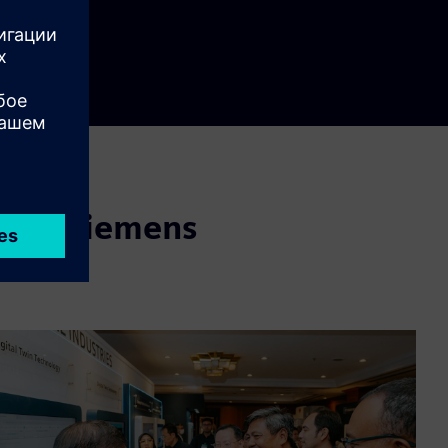
er
lscreen
ита Siemens