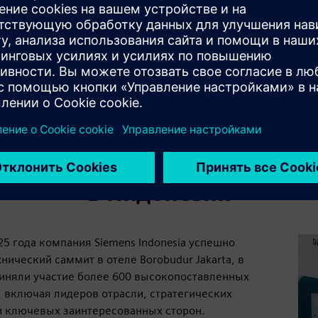
Mute
Settings
PIP
Ent
ful
оменты технического самм
в Индонезии
25 года компания Siemens Indonesia успешно
нический саммит в отеле Borobudur Jakarta, в
иняли участие более 600 высокопоставленных
, включая лидеров отрасли, стратегических
и ключевых заинтересованных сторон.