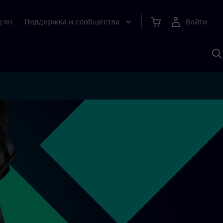
Поддержка и сообщества
Войти
|
RU
П
п
И
S