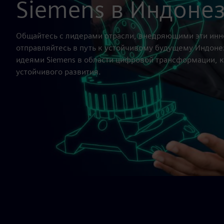
Siemens в Индоне
Общайтесь с лидерами отрасли, внедряющими эти инно
отправляйтесь в путь к устойчивому будущему Индоне
идеями Siemens в области цифровой трансформации, 
устойчивого развития.