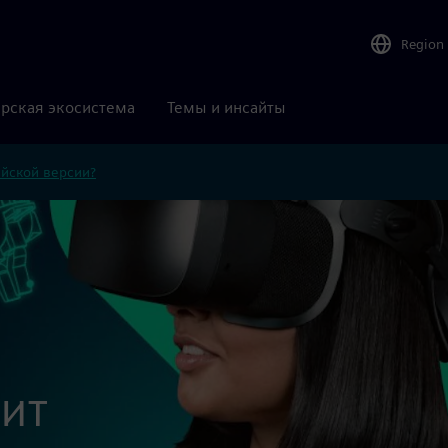
Region
рская экосистема
Темы и инсайты
ийской версии?
ит