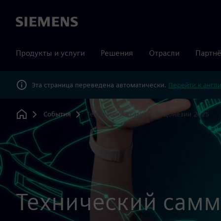
Siemens
Продукты и услуги
Решения
Отрасли
Партнё
Эта страница переведена автоматически.
Перейти к англ
События
Технический саммит Индонезии 2025
Home
Технический самм