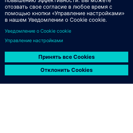
Deploy AI models effectively & safely on the shop floor.
Узнайте больше