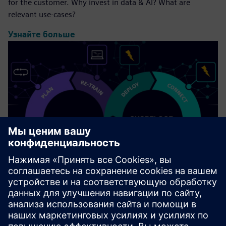
for the customer. Why invest in data & AI? What are
relevant use-cases?
Узнайте больше
Industrial AI (on Edge)