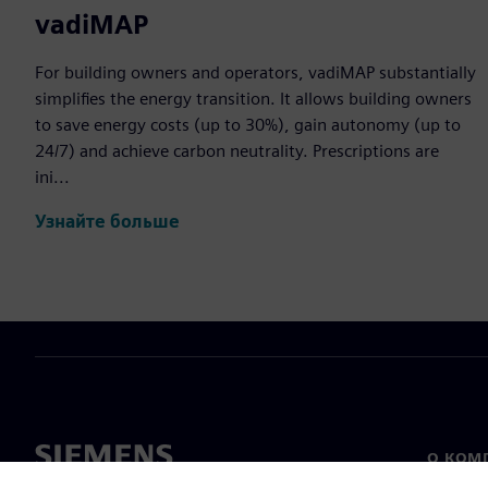
vadiMAP
For building owners and operators, vadiMAP substantially
simplifies the energy transition. It allows building owners
to save energy costs (up to 30%), gain autonomy (up to
24/7) and achieve carbon neutrality. Prescriptions are
ini...
Узнайте больше
О КОМ