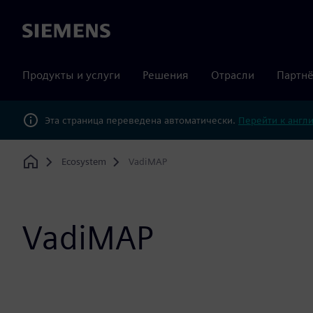
Siemens
Продукты и услуги
Решения
Отрасли
Партнё
Эта страница переведена автоматически.
Перейти к англ
Ecosystem
VadiMAP
Home
VadiMAP