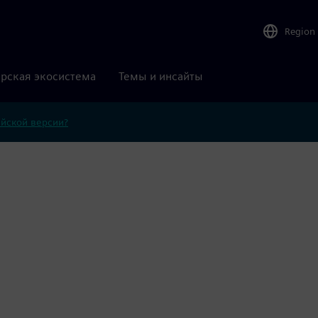
Region
рская экосистема
Темы и инсайты
ийской версии?