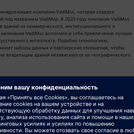
ринадлежащее компании VadiMus, которая создала
 под названием VadiMap. В 2020 году компания VadiMus
ев зданий из коммерческого, институционального и
 начинание VadiMus включало в себя привлечение лучших
скусственного интеллекта. Подобно технологиям,
няет наборы данных и партнерские отношения, чтобы
м владельцам зданий независимо от их географического
Движение
Build
Расширяет возможности продукта/решения Siemens
Xcelerator, формируя новый продукт или создавая
новое решение для клиентов путем интеграции