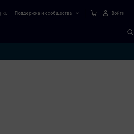
Поддержка и сообщества
Войти
|
RU
П
п
И
S