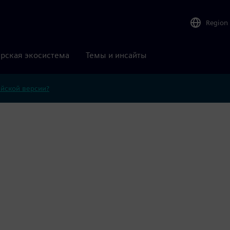
Region
рская экосистема
Темы и инсайты
ийской версии?
g