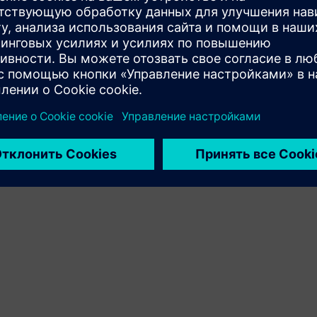
Xcelerator, формируя новый продукт или создавая
новое решение для клиентов путем интеграции
продуктов клиента и Siemens Xcelerator
Service
Услуги по внедрению, интеграции, эксплуатации и
обслуживанию продуктов/решений Siemens Xcelerator