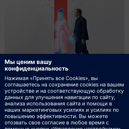
targenio Assistance Platform
The targenio Assistant Platform lets companies build and
run assistants with adaptive skills. Low-code setup,
human-in-the-loop training and system integration help
assistants improve and scale automation across customer
and inter...