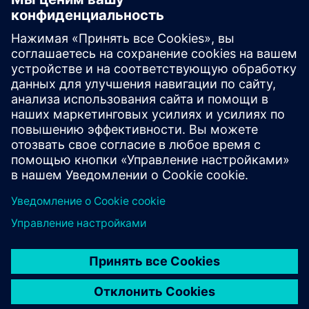
Maxima Thermoforming DT
Physics-based, AI-enhanced digital twin for thermoforming
lines. Connects to machines in seconds to model thermal
and mechanical behaviour in real time, predict defects
before they occur, optimise process parameters, reduce
scrap ...
Узнайте больше