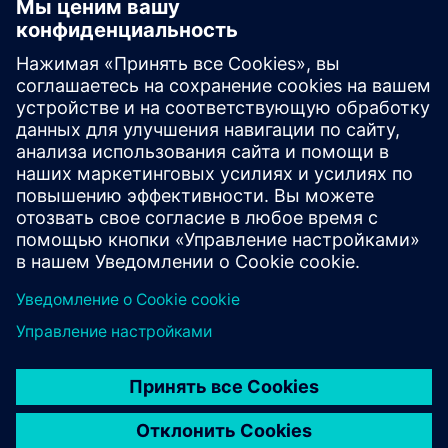
Planar Motor System
The Planar Motor System transforms next-gen production
with unmatched flexibility, scalability, and modularity.
Three components power full 6-DOF freedom: levitating
XBots (movers), Flyways (stators), and the PMC,
integrated with ...
Узнайте больше