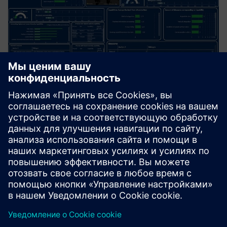
4.0 Maturity Platform
The platform provides a central cockpit, that summarizes
company-wide results and standardize taken measures,
and enable to run assessments. Companies can use the
platform to assess their own sites in terms of digital
maturity. Th...
Узнайте больше