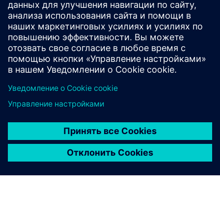
NavVis IVION
Collaborative SaaS solution with immediate access to
reliable as-is information about buildings to conceptually
plan based on 3D reality capture data
Узнайте больше