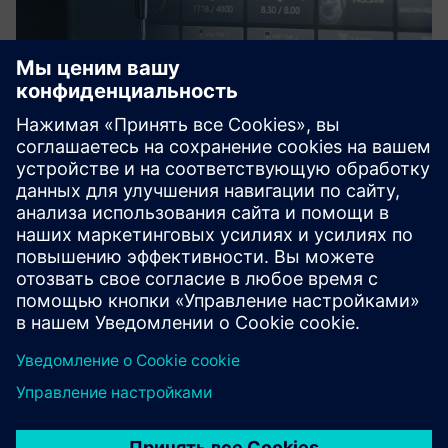
Process and condition monitoring
for machine tools
Process monitoring system Genior modular and GEM CMS
for detection of breakage, missing, wear, collision
detection, Adaptive Control (AC) and CBM.
Узнайте больше