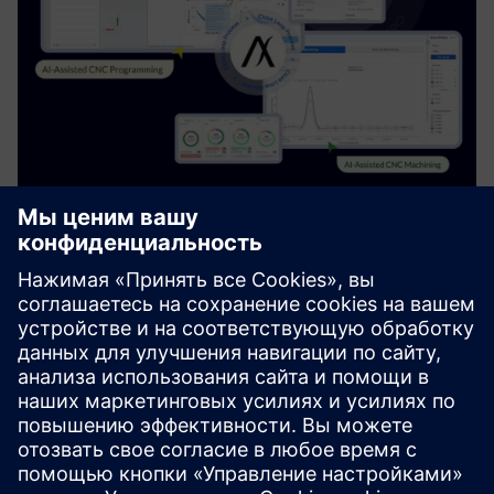
AI-Driven CNC Programming for
Siemens NX CAM | Free Plan
Помогает пользователям CAM ускорить
программирование и повысить согласованность. Он
обслуживает программистов ЧПУ и инженеров-
технологов, предоставляя рекомендации на основе
искусственного интеллекта по выбору инструмента,
парамет...
Узнайте больше