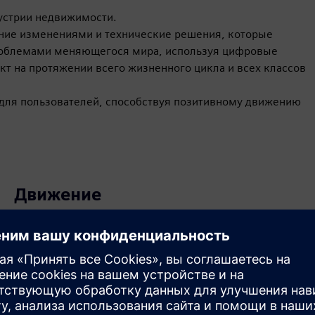
устрии недвижимости.
ние изменениями и технические решения, которые
роблемами меняющегося мира, используя цифровые
кт на протяжении всего жизненного цикла и всех классов
 для пользователей, способствуя позитивному движению
Движение
Service
Услуги по внедрению, интеграции, эксплуатации и
обслуживанию продуктов/решений Siemens Xcelerator