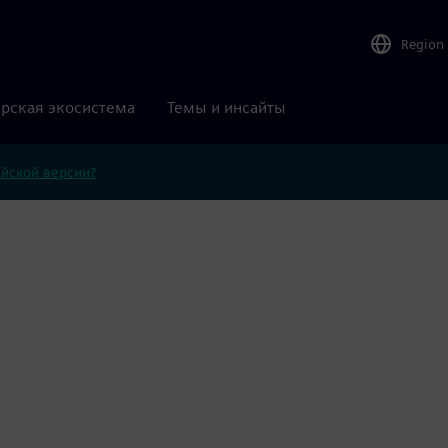
Region
рская экосистема
Темы и инсайты
ийской версии?