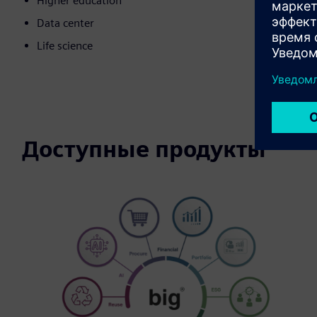
Higher education
Data center
Life science
Доступные продукты