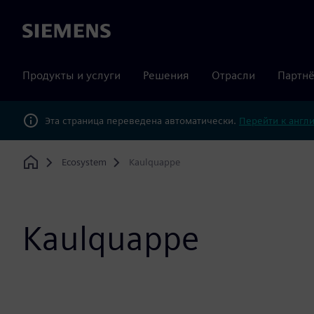
Siemens
Продукты и услуги
Решения
Отрасли
Партнё
Эта страница переведена автоматически.
Перейти к англ
Ecosystem
Kaulquappe
Home
Kaulquappe