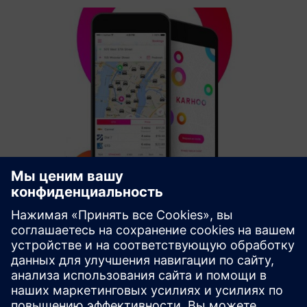
Taxi & PHV services and ridehailing
Karhoo brings licensed fleets together with Travel &
Hospitality brands to create smart mobility solutions
worldwide. Their Mobility Exchange platform provides
products (API/SDK and COTS microsites) allowing partners