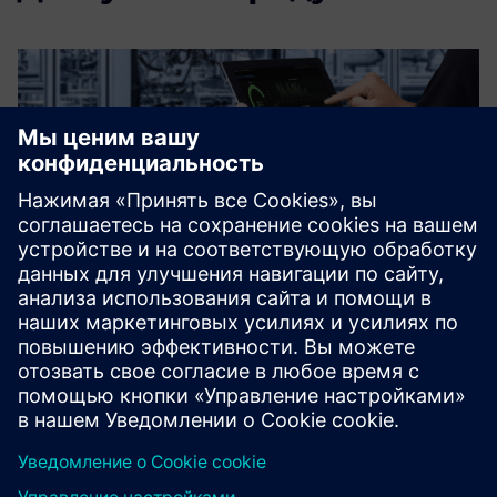
x-io
x-io - provided by inpro, is a collection of customizable AI
solutions for the Siemens Industrial Edge Ecosystem.
Узнайте больше