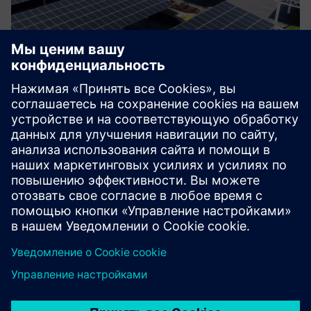
48(E) Tax Credit for Renewable
Energy and/or Battery Storage
Maximize your 48/48E Tax Credit for installation of
renewable energy and/or battery storage.
Узнайте больше