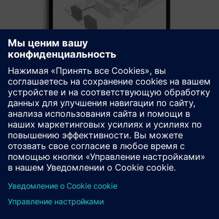
FNT Data Center Management
Easy data center planning, and management with a digital
twin of the infrastructure, incl. physical, logical and virtual
assets and their dependencies
Узнайте больше