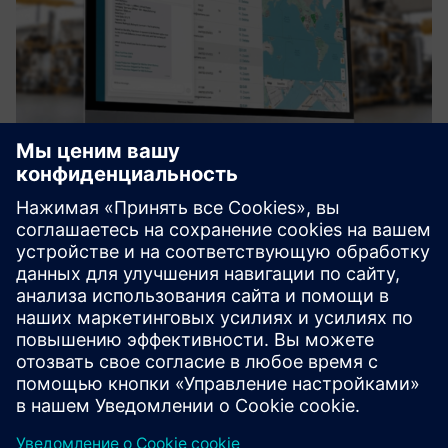
dimax.cloud
A pioneering industrial platform that bridges the gap
between digital design and physical production through
distributed manufacturing. Enables companies to shift
from traditional "make-to-stock" models toward a more
resilient, on...
Узнайте больше