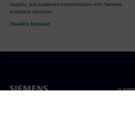
insights, and accelerate transformation with Siemens
Xcelerator solutions.
Узнайте больше
О КОМ
О нас
Лидерс
Новост