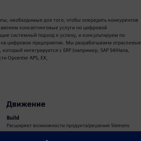
ты, необходимые для того, чтобы опередить конкурентов
тавляем консалтинговые услуги по цифровой
ие системный подход к успеху, и консультируем по
 на цифровое предприятие. Мы разрабатываем отраслевые
 который интегрируется с ERP (например, SAP S4/Hana,
ти Opcenter APS, EX,
Движение
Build
Расширяет возможности продукта/решения Siemens
Xcelerator, формируя новый продукт или создавая
новое решение для клиентов путем интеграции