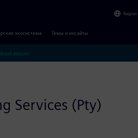
Region
рская экосистема
Темы и инсайты
ийской версии?
g Services (Pty)