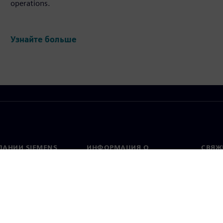
operations.
Узнайте больше
ПАНИИ SIEMENS
ИНФОРМАЦИЯ О
СВЯЖ
КОМПАНИИ
Конт
Компания
тво
Предс
Связи с инвесторами
всему
и и пресс-релизы
Стратегия