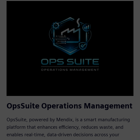
OpsSuite Operations Management
OpsSuite, powered by Mendix, is a smart manufacturing
platform that enhances efficiency, reduces waste, and
enables real-time, data-driven decisions across your