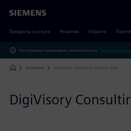
Siemens
Продукты и услуги
Решения
Отрасли
Партнё
Эта страница переведена автоматически.
Перейти к англ
Ecosystem
DigiVisory Consulting Services (Pty)
Home
DigiVisory Consultin