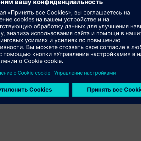
продуктов клиента и Siemens Xcelerator
Service
Услуги по внедрению, интеграции, эксплуатации и
обслуживанию продуктов/решений Siemens Xcelerator