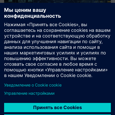
Satellite Connectivity (DETA-
SatConnect)
DETA-SatConnect is designed to provide seamless and
reliable connectivity across Saudi Arabia ensuring your
business staying up and running
Узнайте больше