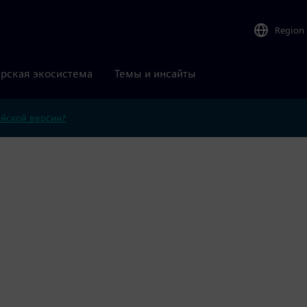
Region
рская экосистема
Темы и инсайты
ийской версии?