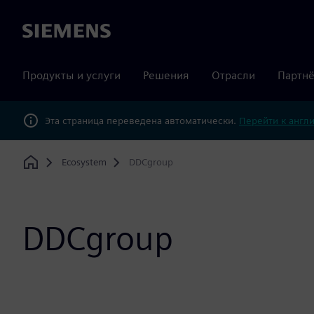
Siemens
Продукты и услуги
Решения
Отрасли
Партнё
Эта страница переведена автоматически.
Перейти к англ
Ecosystem
DDCgroup
Home
DDCgroup