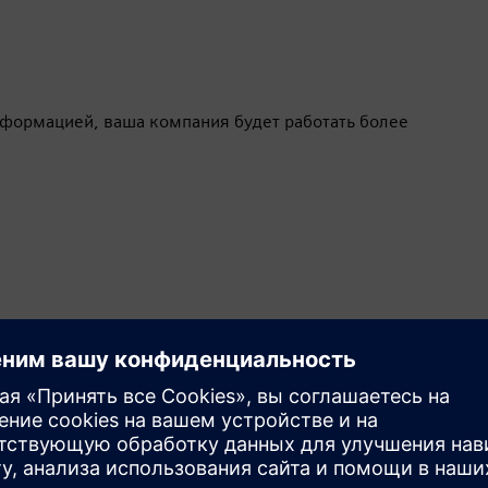
формацией, ваша компания будет работать более
.
Движение
Build
Расширяет возможности продукта/решения Siemens
Xcelerator, формируя новый продукт или создавая
новое решение для клиентов путем интеграции