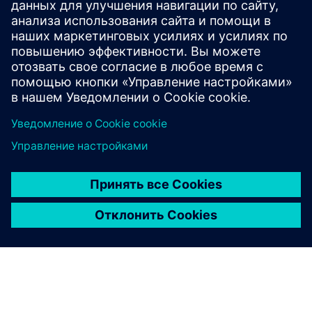
производство SINUMERIK из термопластов.
Модульный, адаптированный к новым материалам,
позволяет точно считывать цифровые отпечатки
пальцев
Узнайте больше