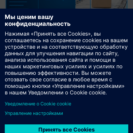
Basler vTools for Image Processing
pylon vTools are powerful image processing and analysis
software add-ons. Simply drag-and-drop to create robust
image analysis pipelines for quality assurance and tracking.
The pylon vTools offer flexible integration, making them ...
Узнайте больше