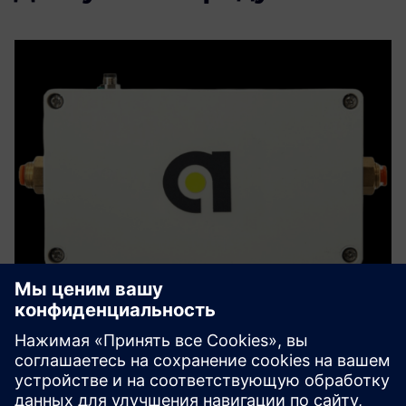
antrumX
AntrumX контролирует качество воздуха, в первую