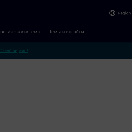
Region
рская экосистема
Темы и инсайты
ийской версии?