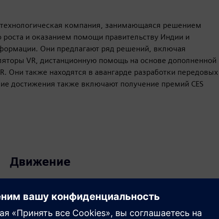
я технологическая компания, занимающаяся решением
 роста и оказанием помощи правительству Индии и
сформации. Они предлагают ряд решений, включая
яторы VR, дистанционную помощь на основе дополненной
. Они также находятся в авангарде разработки передовых
ние достижения также включают получение премий CES
Движение
Build
Расширяет возможности продукта/решения Siemens
Xcelerator, формируя новый продукт или создавая
новое решение для клиентов путем интеграции