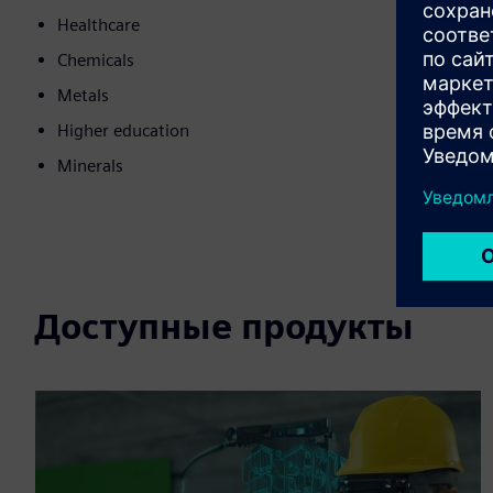
Healthcare
Chemicals
Metals
Higher education
Minerals
Доступные продукты