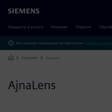
Siemens
Продукты и услуги
Решения
Отрасли
Партнё
Эта страница переведена автоматически.
Перейти к англ
Ecosystem
AjnaLens
Home
AjnaLens