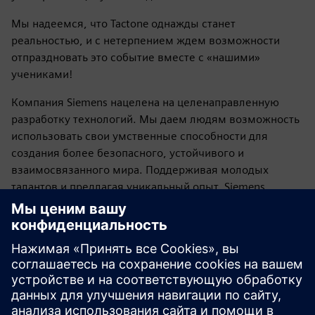
Мы надеемся, что Tactone однажды станет
реальностью, и с нетерпением ждем возможности
отпраздновать это событие вместе с «нашими»
учениками!
Компания Siemens нацелена на целенаправленную
разработку технологий. Мы даем людям возможность
использовать свои умственные способности для
создания более безопасного, устойчивого и
взаимосвязанного мира. Поддерживая молодых
талантов и предлагая уникальный опыт, Siemens
помогает проложить путь к успешной карьере в
цифровую эпоху.
Присоединяйтесь к нам и станьте частью цифрового
будущего. Помогите создать более безопасную,
устойчивую и взаимосвязанную среду для всех.
Готовы изменить мир вместе с Siemens? Давайте