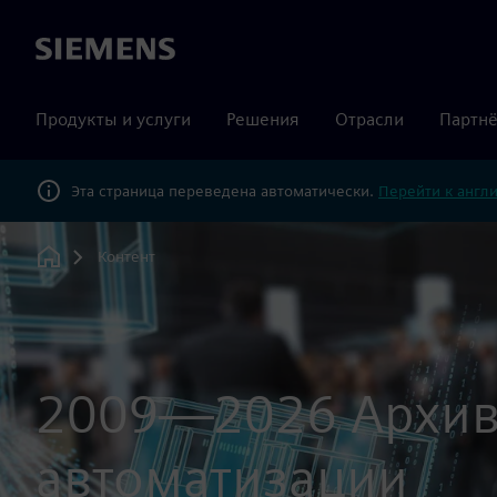
Siemens
Продукты и услуги
Решения
Отрасли
Партнё
Эта страница переведена автоматически.
Перейти к англ
Контент
Home
2009—2026 Архив
автоматизации