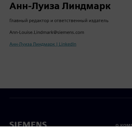
Анн-Луиза Линдмарк
Главный редактор и ответственный издатель
Ann-Louise.Lindmark@siemens.com
Анн-Луиза Линдмарк | LinkedIn
О КОМ