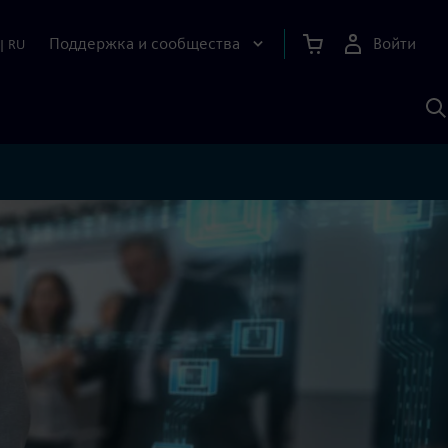
Поддержка и сообщества
Войти
|
RU
П
п
И
S