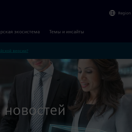
Region
рская экосистема
Темы и инсайты
ийской версии?
 новостей