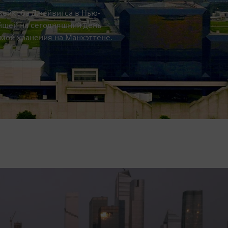
жейкоба Джейвитса в Нью-
йшей на сегодняшний день
мой хранения на Манхэттене.