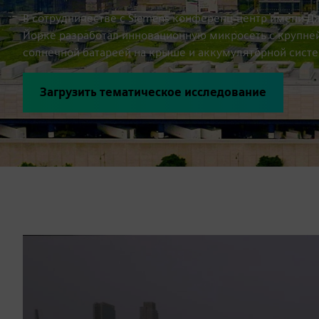
В сотрудничестве с Siemens конференц-центр имени Д
Йорке разработал инновационную микросеть с крупне
солнечной батареей на крыше и аккумуляторной систе
Загрузить тематическое исследование