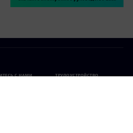
ИТЕСЬ С НАМИ
ТРУДОУСТРОЙСТВО
актная информация
Вакансии
тавительства по
Открытые вакансии
 миру