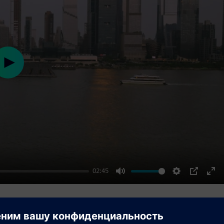
Play
02:45
Mute
Settings
PIP
Ent
ful