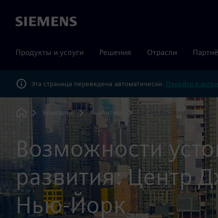
Siemens
Продукты и услуги
Решения
Отрасли
Партнё
Эта страница переведена автоматически.
Перейти к англ
Компания
Аналитика
Центр Джавитса
Home
Возможности усто
развития: Центр Д
Нью-Йорк