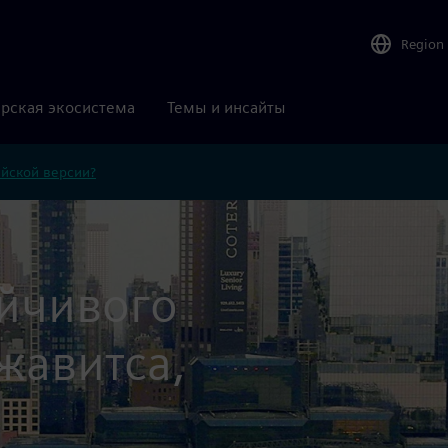
Region
рская экосистема
Темы и инсайты
ийской версии?
йчивого
жавитса,