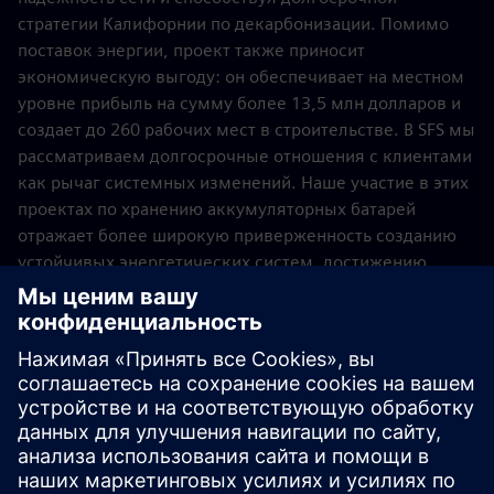
стратегии Калифорнии по декарбонизации. Помимо
поставок энергии, проект также приносит
экономическую выгоду: он обеспечивает на местном
уровне прибыль на сумму более 13,5 млн долларов и
создает до 260 рабочих мест в строительстве. В SFS мы
рассматриваем долгосрочные отношения с клиентами
как рычаг системных изменений. Наше участие в этих
проектах по хранению аккумуляторных батарей
отражает более широкую приверженность созданию
устойчивых энергетических систем, достижению
целей по достижению нулевого уровня выбросов и
получению новых преимуществ в энергетическом
ландшафте. Переход к более устойчивому, надёжному
и экономически жизнеспособному энергетическому
будущему будет зависеть от того, насколько
эффективно мы его финансируем. Мы гордимся тем,
что помогаем возглавлять этот переход. С опытной и
увлечённой командой мы остаёмся привержены