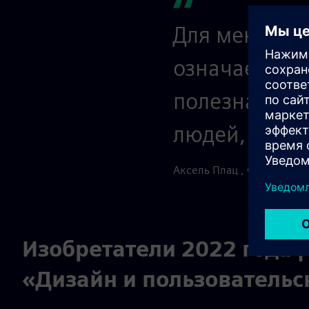
Для меня как
означает не 
полезна в св
людей, котор
Аксель Плац , Старший кл
Изобретатели 2022 года |
«Дизайн и пользовательс