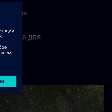
 целью»
тает и
значима для