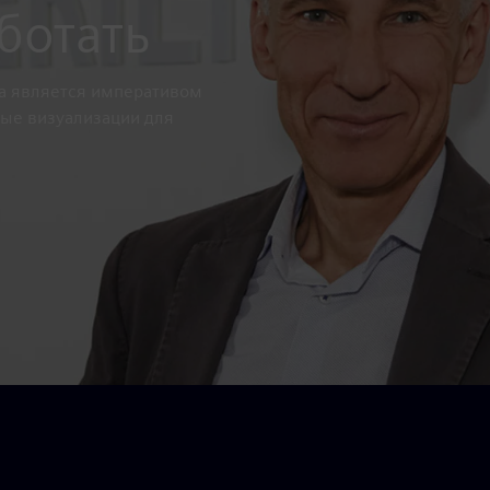
ботать
а является императивом
ные визуализации для