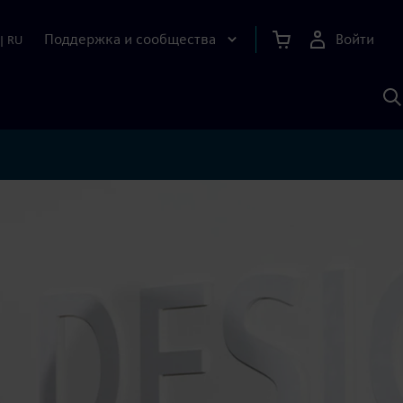
Поддержка и сообщества
Войти
|
RU
П
п
И
S