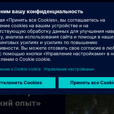
 для дизайнера «технология с
только то, что технология рабо
оей области, но и то, что она 
ые ее используют.
ючевой эксперт, Технология Siemens
 Категория
кий опыт»