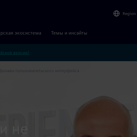
Region
рская экосистема
Темы и инсайты
ийской версии?
Дизайн пользовательского интерфейса
и не