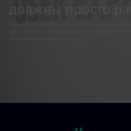
должны просто ра
Создание полноценного пользовательского интерфейс
работы Axel Platz. Он разрабатывает интуитивно понят
различных предприятий Siemens.