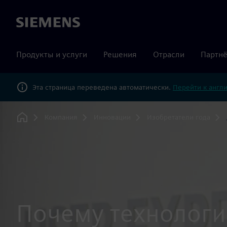
Siemens
Продукты и услуги
Решения
Отрасли
Партнё
Эта страница переведена автоматически.
Перейти к англ
Компания
Инновации
Изобретатели года
Home
Почему технологи