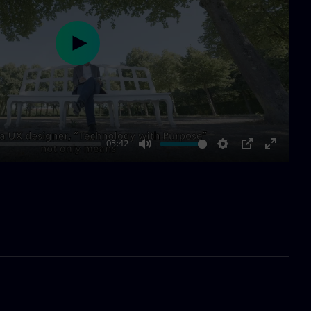
Play
03:42
Mute
Settings
PIP
Enter
fullscre