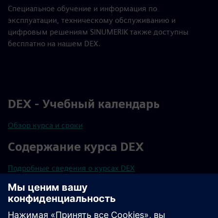
Специальное обучение и информация по
эксплуатации, техническому обслуживанию и
цифровым решениям SINUMERIK также доступны
бесплатно на нашем DEX.
DEX - Учебный календарь
Обзор курса и сроки
Содержание курса DEX
Подробные сведения о курсах DEX